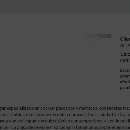
Next
Clie
RIT
Ubic
OPE
Loca
gour
afrod
para 
gar especializado en cocinar pescados y mariscos, con recetas trad
hería ubicado en un nuevo centro comercial en la ciudad de Cajam
uana con un lenguaje arquitectónico contemporáneo y con la posibi
ir por un plato de ceviche tradicional o tomar unos cócteles en un