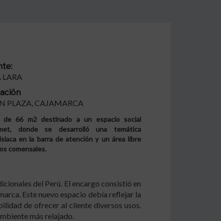
nte:
A LARA
ación
N PLAZA, CAJAMARCA
l de 66 m2 destinado a un espacio social
met, donde se desarrolló una temática
isiaca en la barra de atención y un área libre
los comensales.
icionales del Perú. El encargo consistió en
arca. Este nuevo espacio debía reflejar la
lidad de ofrecer al cliente diversos usos.
 ambiente más relajado.