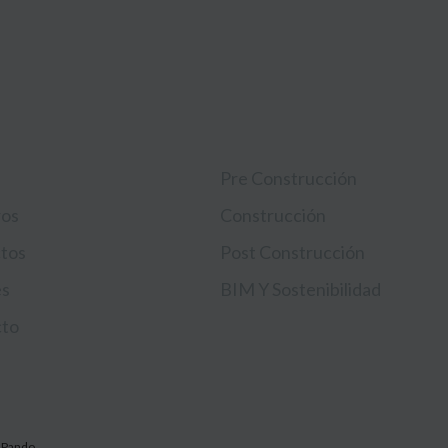
EGACIÓN
SERVICIOS
Pre Construcción
ros
Construcción
tos
Post Construcción
es
BIM Y Sostenibilidad
cto
yRPando