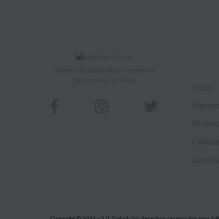
NAV
Talento en el Diseño y Excelencia
Operacional en Obra
Inicio
Nosot
Proyec
Client
Conta
Copyright © 2025 v.2.0. Todods los derechos reservados para J