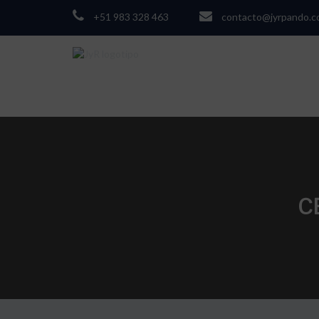
+51 983 328 463
contacto@jyrpando.
C