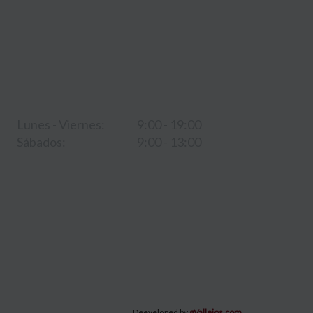
HORARIO DE ATENCIÓN
Lunes - Viernes:
9:00 - 19:00
Sábados:
9:00 - 13:00
Deeveloped by
gVallejos.com